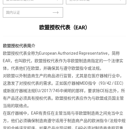
国内认证
欧盟授权代表（EAR）
欧盟授权代表
简介
欧盟授权代表全称为European Authorized Representative，简称
EAR，也叫欧代，欧盟授权代表作为非欧盟制造商指定的一个法律实
体，代表他们在欧盟，并确保其与遵守欧盟指令或法规。
对欧盟以外制造商生产的商品进行监管，尤其是在医疗器械行业中，
这激发了对授权代表的需求。正如医疗器械MDD指令（93/42 / EEC）
或新医疗器械法规EU/2017/745中阐明的那样，要求除CE标志外，所
有产品还必须具有授权代表。欧盟授权代表应作为与欧盟成员国主管
当局的联络点。
在医疗器械中，EAR有责任在主管当局与非欧盟制造商之间充当中立
方，他们必须确保制造商遵守适用于制造商产品的欧洲指令/法规中规
定的合格评定程序。如果产品出现问题，EAR必须对制造商承担双重