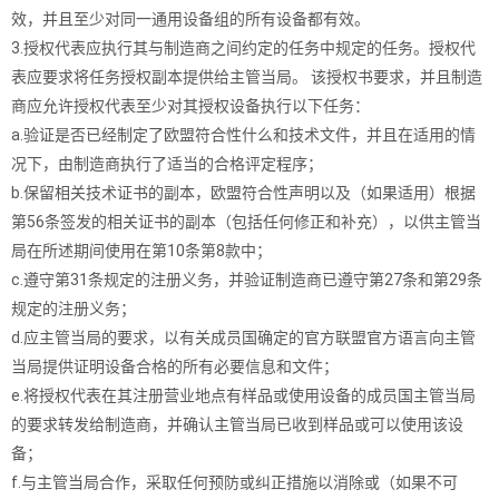
效，并且至少对同一通用设备组的所有设备都有效。
3.授权代表应执行其与制造商之间约定的任务中规定的任务。授权代
表应要求将任务授权副本提供给主管当局。 该授权书要求，并且制造
商应允许授权代表至少对其授权设备执行以下任务：
a.验证是否已经制定了欧盟符合性什么和技术文件，并且在适用的情
况下，由制造商执行了适当的合格评定程序；
b.保留相关技术证书的副本，欧盟符合性声明以及（如果适用）根据
第56条签发的相关证书的副本（包括任何修正和补充），以供主管当
局在所述期间使用在第10条第8款中；
c.遵守第31条规定的注册义务，并验证制造商已遵守第27条和第29条
规定的注册义务；
d.应主管当局的要求，以有关成员国确定的官方联盟官方语言向主管
当局提供证明设备合格的所有必要信息和文件；
e.将授权代表在其注册营业地点有样品或使用设备的成员国主管当局
的要求转发给制造商，并确认主管当局已收到样品或可以使用该设
备；
f.与主管当局合作，采取任何预防或纠正措施以消除或（如果不可