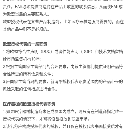
责任。EAR必须提供制造商在产品上放置的联系信息，从而使EAR成
为欧盟当局的主要联系人。
欧盟授权代表在某些产品制造商，比如医疗器械是强制需要的，而在
其他产品中则不是必须的。
欧盟授权代表的一般职责
1.将欧盟符合性声明（DOC）或者性能声明（DOP）和技术文档留档
给市场监督机构10年；
2.根据主管国家主管部门的合理要求，向该主管部门提供证明产品符
合性所需的所有信息和文件；
3.应国家主管当局的要求，就消除授权代表职责范围内的产品带来的
风险采取的任何措施进行合作。
医疗器械的欧盟授权代表职责
1.如果医疗器械制造商未在成员国内成立，则只有在制造商指定唯一
授权代表的情况下，才可将设备投放到联盟市场。
2.该名称应构成授权代表的授权，并且仅在授权代表书面接受后才有