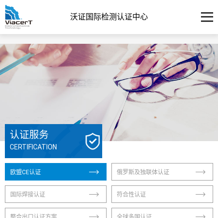
沃证国际检测认证中心
认证服务
CERTIFICATION
欧盟CE认证
俄罗斯及独联体认证
国际焊接认证
符合性认证
整合出口认证方案
全球多国认证