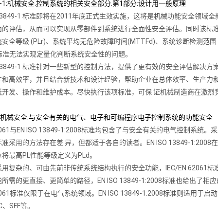
849-1:机械安全.控制系统的相关安全部分.第1部分:设计用一般原理
O 13849-1 标准即将在2011年底正式生效实施，这将是机械功能安
面的评估，从而可以实现从零部件到系统进行全面性安全评估。同时该标
安全等级 (PLr)、系统平均无危险故障时间(MTTFd)、系统诊断检测范围 
-1 标准无法实现定量化判断系统安全性的问题。
O 13849-1 标准针对一些新型的控制方法，提供了更有效的安全评估
性和高效率，并且结合新技术和设计经验，帮助企业在总体效率、生产力
低开发、操作和维护成本。尽快执行该项标准，可保 证机械制造商在激烈
2061:机械安全.与安全有关的电气、电子和可编程序电子控制系统的功能安全
N 62061与EN ISO 13849-1:2008标准均包含了与安全有关的电
准采用的方法存在差 异，但都适于各自的读者。EN ISO 13849-1:
将最高PL性能等级定义为PLd。
用复杂的、可由先前非传统系统结构执行的安全功能，IEC/EN 6206
所需的更直接、更简单的路径，EN ISO 13849-1:2008标准也给
 62061标准仅限于在电气系统领域。EN ISO 13849-1:2008标准
C、SFF等。