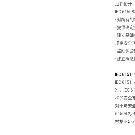
过程设计
IEC 61
· 对所
· 提供确
· 建立
规定安全功
· 鼓励运
· 建立概
IEC 6
IEC 6
准，IEC
样的安全
对于与安
61508
根据 IEC