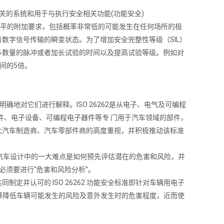
安全相关的系统和用于与执行安全相关功能(功能安全)
备的抗扰度水平的附加要求，包括概率非常低的可能发生在任何场所的极
数字信号传输的瞬变状态。为了增加安全完整性等级（SIL）
多数量的脉冲或者加长试验的时间以及提高试验等级。例如对
间的5倍。
明确地对它们进行解释。ISO 26262是从电子、电气及可编程
器件、电子设备、可编程电子器件等专 门用于汽车领域的部件，
大汽车制造商、汽车零部件商的高度重视，并积极推动该标准
安全性。汽车设计中的一大难点是如何预先评估潜在的危害和风险，并
必须要进行“危害和风险分析”。
并认可的 ISO 26262 功能安全标准即针对车辆用电子
亦能够降低车辆可能发生的风险及意外发生时的危害程度，近而使