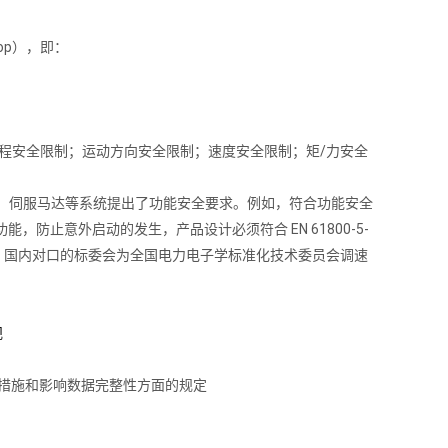
op），即：
制；步程安全限制；运动方向安全限制；速度安全限制；矩/力安全
驱动器，伺服马达等系统提出了功能安全要求。例如，符合功能安全
功能，防止意外启动的发生，产品设计必须符合 EN 61800-5-
68.5.2，国内对口的标委会为全国电力电子学标准化技术委员会调速
规
应对措施和影响数据完整性方面的规定