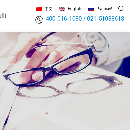
中文
English
Русский
我们
400-016-1080
/
021-51088618
