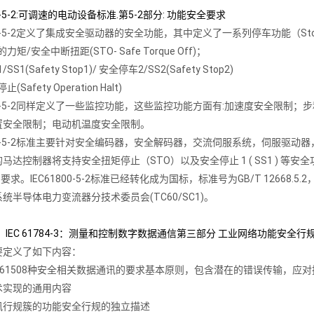
800-5-2:可调速的电动设备标准.第5-2部分: 功能安全要求
1800-5-2定义了集成安全驱动器的安全功能，其中定义了一系列停车功能（St
力矩/安全中断扭距(STO- Safe Torque Off)；
SS1(Safety Stop1)/ 安全停车2/SS2(Safety Stop2)
(Safety Operation Halt)
1800-5-2同样定义了一些监控功能，这些监控功能方面有:加速度安全限
置安全限制；电动机温度安全限制。
1800-5-2标准主要针对安全编码器，安全解码器，交流伺服系统，伺服
马达控制器将支持安全扭矩停止（STO）以及安全停止 1 ( SS1 ) 等安全
的要求。IEC61800-5-2标准已经转化成为国标，标准号为GB/T 126
统半导体电力变流器分技术委员会(TC60/SC1)。
156 IEC 61784-3：测量和控制数字数据通信第三部分 工业网络功能安全行
要定义了如下内容：
IEC 61508种安全相关数据通讯的要求基本原则，包含潜在的错误传输，
技术实现的通用内容
通讯行规簇的功能安全行规的独立描述