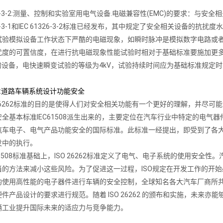
1326-3-2:测量、控制和实验室用电气设备.电磁兼容性(EMC)的要求：与
1326-3-1和IEC 61326-3-2标准已经发布，其中规定了安全相关设
试验模拟设备工作状态下严酷的电磁现象，如瞬时脉冲是模拟数字电路或者
扰度的可置信度，在进行抗电磁现象性能试验时相对于基础标准要施加更
3的设备，电快速瞬变试验的等级为4kV，试验持续时间应为基础标准规定时
262:道路车辆系统设计功能安全
 26262标准的目的是使得人们对安全相关功能有一个更好的理解，并尽可能
全基本标准IEC61508派生出来的，主要定位在汽车行业中特定的电气
汽车电子、电气产品功能安全的国际标准。此标准一经提出，即受到了各
发中的执行。
 61508标准基础上，ISO 26262标准定义了电气、电子系统的使用
当的方法来减小这些风险。为了促进这一过程，ISO规定在开发工作的开始
使用高性能的电子器件进行车辆的安全控制，全球知名各大汽车厂商所共同制定
件产品设计的要求进行规范。随着 ISO 26262 的颁布和实施，未来
辆工业提升国际未来的适应力与竞争能力。