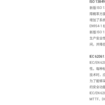
ISO 13
新版 IS
障概率方
增加了系统
EN954
新版 IS
生产安全
间，并降
IEC 6
IEC/E
性。每种标
技术时，应
为了能够采
的安全功能
IEC/EN
MTTF、D