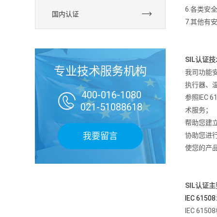
6.各类安
国内认证
7.其他有
SIL认证
专业技术服务机构
我司功能
执行器、
400-016-1080

参照IEC 6
021-51088618
术服务；
帮助您建
我要留言
协助您进
使您的产
SIL认证
IEC 6
IEC 6