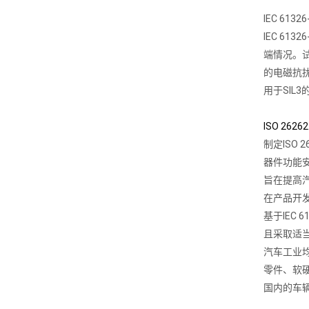
IEC 6
IEC 6
端情况。
的电磁抗
用于SIL
ISO 26
制定ISO
器件功能安
旨在提高
在产品开
基于IEC
且采取适
汽车工业均
零件、软硬
国内的车