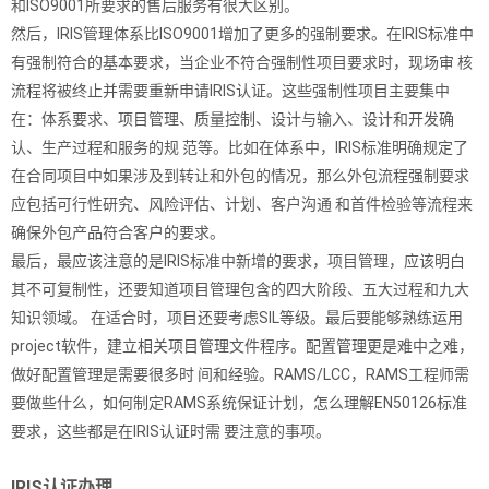
和ISO9001所要求的售后服务有很大区别。
然后，IRIS管理体系比ISO9001增加了更多的强制要求。在IRIS标准中
有强制符合的基本要求，当企业不符合强制性项目要求时，现场审 核
流程将被终止并需要重新申请IRIS认证。这些强制性项目主要集中
在：体系要求、项目管理、质量控制、设计与输入、设计和开发确
认、生产过程和服务的规 范等。比如在体系中，IRIS标准明确规定了
在合同项目中如果涉及到转让和外包的情况，那么外包流程强制要求
应包括可行性研究、风险评估、计划、客户沟通 和首件检验等流程来
确保外包产品符合客户的要求。
最后，最应该注意的是IRIS标准中新增的要求，项目管理，应该明白
其不可复制性，还要知道项目管理包含的四大阶段、五大过程和九大
知识领域。 在适合时，项目还要考虑SIL等级。最后要能够熟练运用
project软件，建立相关项目管理文件程序。配置管理更是难中之难，
做好配置管理是需要很多时 间和经验。RAMS/LCC，RAMS工程师需
要做些什么，如何制定RAMS系统保证计划，怎么理解EN50126标准
要求，这些都是在IRIS认证时需 要注意的事项。
IRIS认证办理