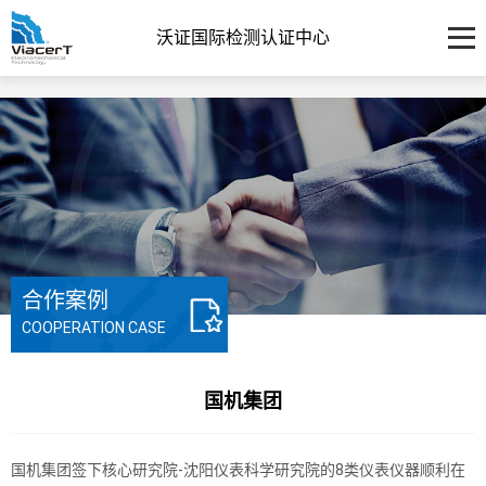
沃证国际检测认证中心
合作案例
COOPERATION CASE
国机集团
国机集团签下核心研究院-沈阳仪表科学研究院的8类仪表仪器顺利在