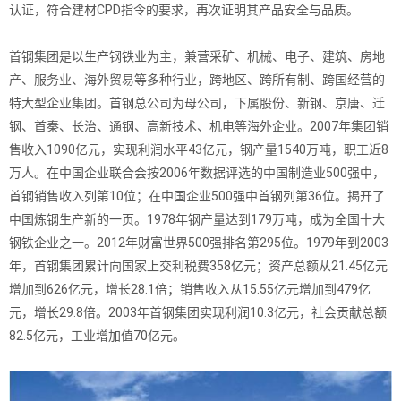
认证，符合建材CPD指令的要求，再次证明其产品安全与品质。
首钢集团是以生产钢铁业为主，兼营采矿、机械、电子、建筑、房地
产、服务业、海外贸易等多种行业，跨地区、跨所有制、跨国经营的
特大型企业集团。首钢总公司为母公司，下属股份、新钢、京唐、迁
钢、首秦、长治、通钢、高新技术、机电等海外企业。2007年集团销
售收入1090亿元，实现利润水平43亿元，钢产量1540万吨，职工近8
万人。在中国企业联合会按2006年数据评选的中国制造业500强中，
首钢销售收入列第10位；在中国企业500强中首钢列第36位。揭开了
中国炼钢生产新的一页。1978年钢产量达到179万吨，成为全国十大
钢铁企业之一。2012年财富世界500强排名第295位。1979年到2003
年，首钢集团累计向国家上交利税费358亿元；资产总额从21.45亿元
增加到626亿元，增长28.1倍；销售收入从15.55亿元增加到479亿
元，增长29.8倍。2003年首钢集团实现利润10.3亿元，社会贡献总额
82.5亿元，工业增加值70亿元。