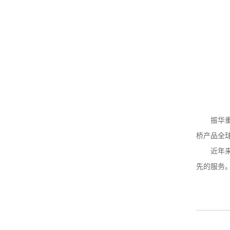
振华重工
桥产品全球
近年来，
先的服务