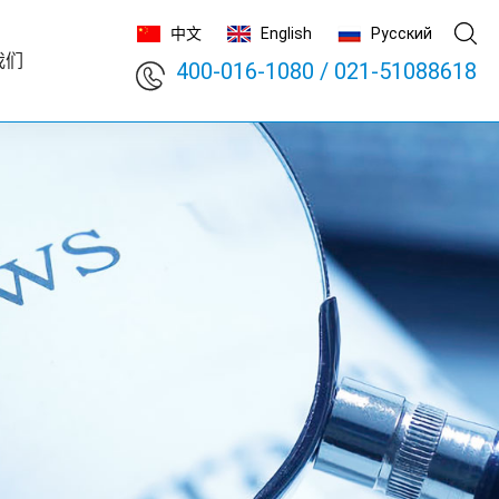
中文
English
Русский
我们
400-016-1080
/
021-51088618
