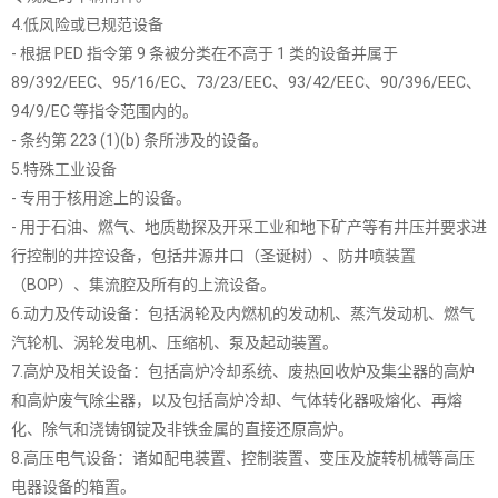
4.低风险或已规范设备
- 根据 PED 指令第 9 条被分类在不高于 1 类的设备并属于
89/392/EEC、95/16/EC、73/23/EEC、93/42/EEC、90/396/EEC、
94/9/EC 等指令范围内的。
- 条约第 223 (1)(b) 条所涉及的设备。
5.特殊工业设备
- 专用于核用途上的设备。
- 用于石油、燃气、地质勘探及开采工业和地下矿产等有井压并要求进
行控制的井控设备，包括井源井口（圣诞树）、防井喷装置
（BOP）、集流腔及所有的上流设备。
6.动力及传动设备：包括涡轮及内燃机的发动机、蒸汽发动机、燃气
汽轮机、涡轮发电机、压缩机、泵及起动装置。
7.高炉及相关设备：包括高炉冷却系统、废热回收炉及集尘器的高炉
和高炉废气除尘器，以及包括高炉冷却、气体转化器吸熔化、再熔
化、除气和浇铸钢锭及非铁金属的直接还原高炉。
8.高压电气设备：诸如配电装置、控制装置、变压及旋转机械等高压
电器设备的箱置。