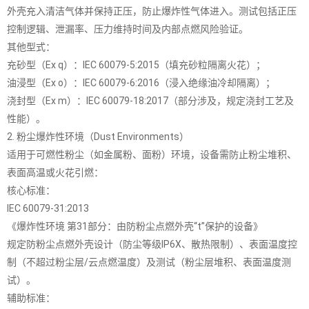
外壳充入清洁气体并保持正压，防止爆炸性气体进入。测试包括正压
控制逻辑、泄漏率、压力维持时间及内部点燃风险验证。
其他型式：
充砂型（Ex q）：IEC 60079-5:2015（填充砂粒隔离火花）；
油浸型（Ex o）：IEC 60079-6:2016（浸入绝缘油冷却隔离）；
浇封型（Ex m）：IEC 60079-18:2017（部分涉及，规定浇封工艺及
性能）。
2. 粉尘爆炸性环境（Dust Environments）
适用于可燃性粉尘（如金属粉、面粉）环境，设备需防止粉尘堆积、
表面高温或火花引燃：
核心标准：
IEC 60079-31:2013
《爆炸性环境 第31部分：由防粉尘点燃外壳“t”保护的设备》
规定防粉尘点燃外壳设计（防尘等级IP6X、散热限制）、表面温度控
制（不超过粉尘层/云点燃温度）及测试（粉尘层堆积、表面温度测
试）。
辅助标准：